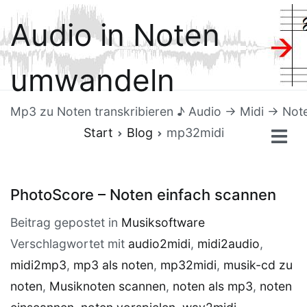
Zum
Audio in Noten
Inhalt
springen
umwandeln
Mp3 zu Noten transkribieren ♪ Audio → Midi → Not
Start
Blog
mp32midi
PhotoScore – Noten einfach scannen
Beitrag gepostet in
Musiksoftware
Verschlagwortet mit
audio2midi
,
midi2audio
,
midi2mp3
,
mp3 als noten
,
mp32midi
,
musik-cd zu
noten
,
Musiknoten scannen
,
noten als mp3
,
noten