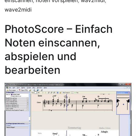
einscannen
,
noten vorspielen
,
wav2midi
,
wave2midi
PhotoScore – Einfach
Noten einscannen,
abspielen und
bearbeiten