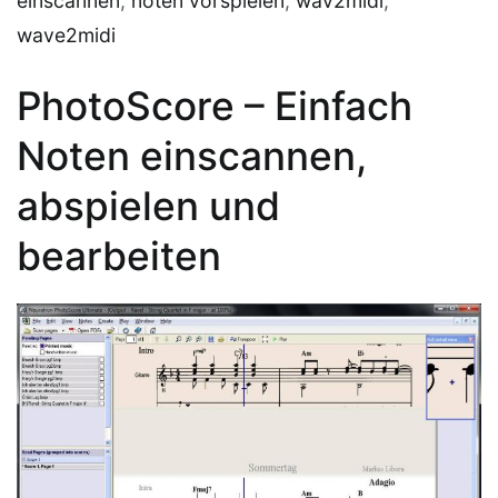
einscannen
,
noten vorspielen
,
wav2midi
,
wave2midi
PhotoScore – Einfach
Noten einscannen,
abspielen und
bearbeiten