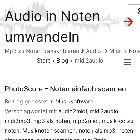
Zum
Audio in Noten
Inhalt
springen
umwandeln
Mp3 zu Noten transkribieren ♪ Audio → Midi → Not
Start
Blog
midi2audio
PhotoScore – Noten einfach scannen
Beitrag gepostet in
Musiksoftware
Verschlagwortet mit
audio2midi
,
midi2audio
,
midi2mp3
,
mp3 als noten
,
mp32midi
,
musik-cd zu
noten
,
Musiknoten scannen
,
noten als mp3
,
noten