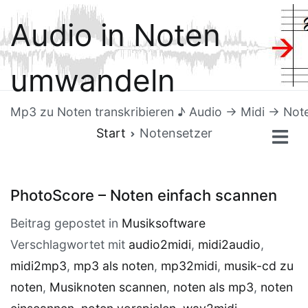
Zum
Audio in Noten
Inhalt
springen
umwandeln
Mp3 zu Noten transkribieren ♪ Audio → Midi → Not
Start
Notensetzer
PhotoScore – Noten einfach scannen
Beitrag gepostet in
Musiksoftware
Verschlagwortet mit
audio2midi
,
midi2audio
,
midi2mp3
,
mp3 als noten
,
mp32midi
,
musik-cd zu
noten
,
Musiknoten scannen
,
noten als mp3
,
noten