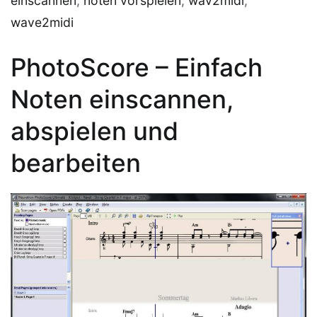
einscannen
,
noten vorspielen
,
wav2midi
,
wave2midi
PhotoScore – Einfach
Noten einscannen,
abspielen und
bearbeiten